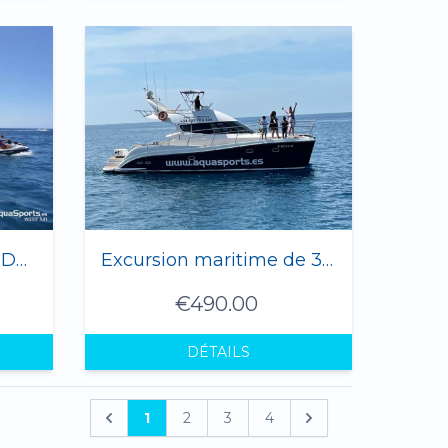
Catamaran Magic 3 + Dauphins (Adultes et Enfants)
Excursion maritime de 3 heures à Damiluvi (12 personnes max.)
€490.00
DÉTAILS
1
2
3
4