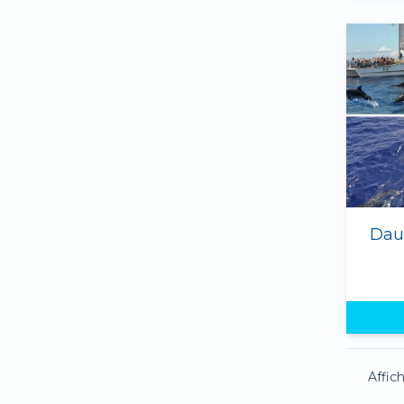
Dau
Affic