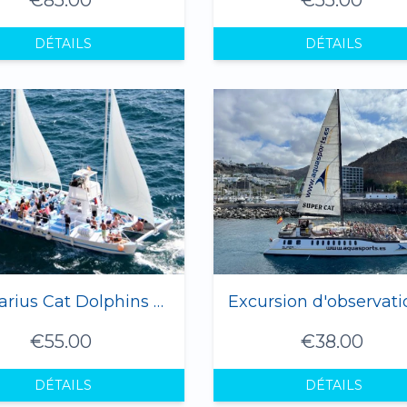
DÉTAILS
DÉTAILS
Sagitarius Cat Dolphins Tour
€55.00
€38.00
DÉTAILS
DÉTAILS