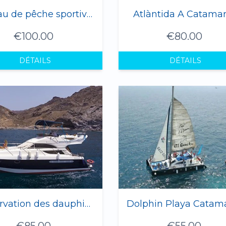
Bateau de pêche sportive (1)
Atlàntida A Catama
€100.00
€80.00
DÉTAILS
DÉTAILS
Observation des dauphins et des baleines sur yacht de luxe (max. 10 personnes) "ERNY 1"
Dolphin Playa Catam
€85.00
€55.00