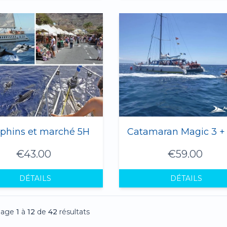
phins et marché 5H
€43.00
€59.00
DÉTAILS
DÉTAILS
hage
1
à
12
de
42
résultats