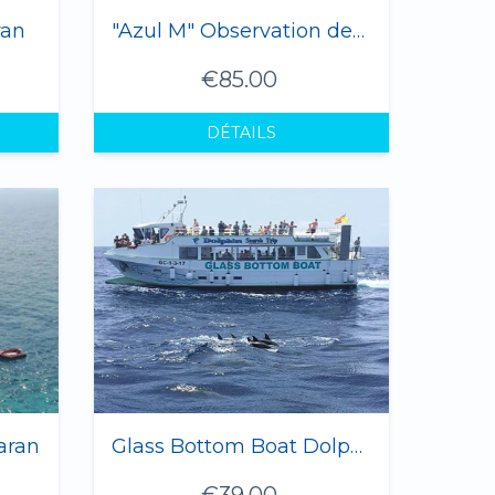
ran
"Azul M" Observation des dauphins et des baleines en yacht (12 personnes max.)
€85.00
DÉTAILS
aran
Glass Bottom Boat Dolphin Tour
€39.00