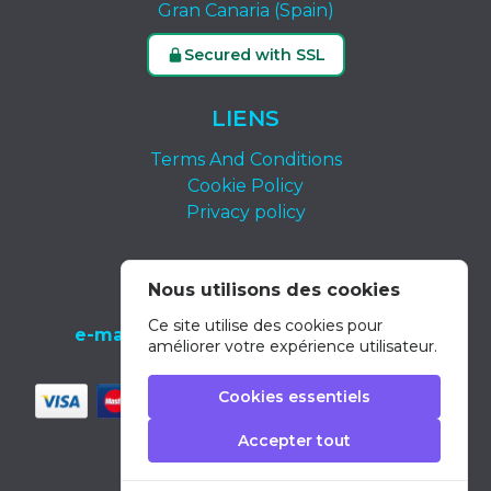
Gran Canaria (Spain)
Secured with SSL
LIENS
Terms And Conditions
Cookie Policy
Privacy policy
CONTACTEZ-NOUS
Nous utilisons des cookies
tel.:
+34 639 652 400
Ce site utilise des cookies pour
e-mail:
info@dolphin-excursions-gran-
améliorer votre expérience utilisateur.
canaria.com
Cookies essentiels
Accepter tout