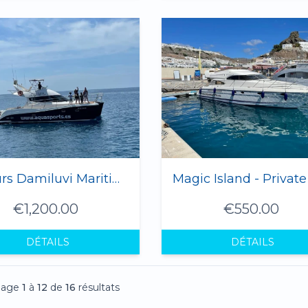
8 hours Damiluvi Maritime Trip 1-12 Pax
€1,200.00
€550.00
DÉTAILS
DÉTAILS
hage
1
à
12
de
16
résultats