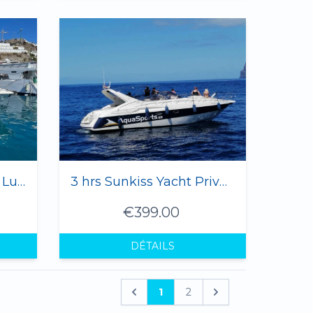
Magic Island - Private Luxury Yacht 1-12 Pax
3 hrs Sunkiss Yacht Private Charter - 1 to 8 Pax
€399.00
DÉTAILS
1
2