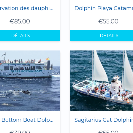
Observation des dauphins et des baleines sur yacht de luxe (max. 10 personnes) "ERNY 1"
Dolphin Playa Catam
€85.00
€55.00
DÉTAILS
DÉTAILS
Glass Bottom Boat Dolphin Tour
€39.00
€55.00