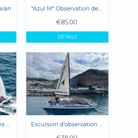
aran
"Azul M" Observation des dauphins et des baleines en yacht (12 personnes max.)
€85.00
DÉTAILS
Sagitarius Cat Dolphins Tour
Excursion d'observation des dauphins à Gran Canaria 2 heures
€38.00