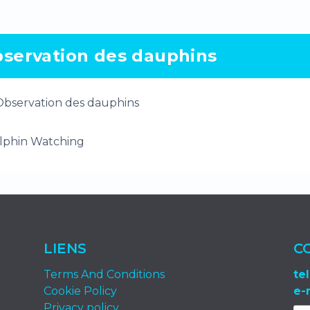
servation des dauphins
lphin Watching
LIENS
C
Terms And Conditions
tel
Cookie Policy
e-
Privacy policy