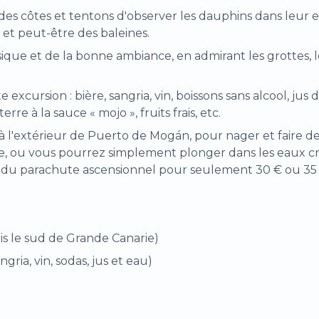
s des côtes et tentons d'observer les dauphins dans leu
 et peut-être des baleines.
sique et de la bonne ambiance, en admirant les grottes, le
excursion : bière, sangria, vin, boissons sans alcool, jus d
e à la sauce « mojo », fruits frais, etc.
e à l'extérieur de Puerto de Mogán, pour nager et faire 
te, ou vous pourrez simplement plonger dans les eaux cri
i et du parachute ascensionnel pour seulement 30 € ou 3
is le sud de Grande Canarie)
gria, vin, sodas, jus et eau)