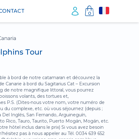
CONTACT
0
Canaria
olphins Tour
ble à bord de notre catamaran et découvrez la
 Canarie à bord du Sagitarius Cat – Excursion
g de notre magnifique littoral, vous pourrez
oissons volants, des tortues et,
nes P.S. (Dites-nous votre nom, votre numéro de
ou du complexe, etc. où vous séjournez (depuis ;
ya Del Inglés, San Fernando, Arguineguín,
rto Rico, Tauro, Taurito, Puerto Mogán, Mogán, etc.
tre hôtel inclus dans le prix) Si vous avez besoin
n'hésitez pas à nous appeler au Tél. 0034 639 652