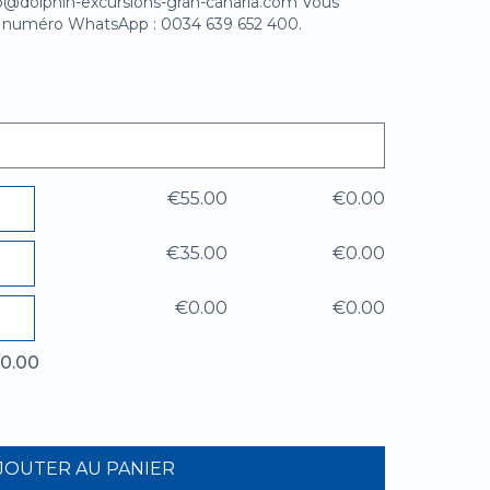
o@dolphin-excursions-gran-canaria.com Vous
 numéro WhatsApp : 0034 639 652 400.
€55.00
€0.00
€35.00
€0.00
€0.00
€0.00
€0.00
JOUTER AU PANIER