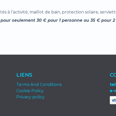
 l’activité, maillot de bain, protection solaire, serviett
l pour seulement 30 € pour 1 personne ou 35 € pour 2
LIENS
C
Terms And Conditions
tel
Cookie Policy
e-
Privacy policy