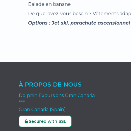
Balade en banane
De quoi avez-vous besoin ? Vêtements adaptés à
Options : Jet ski, parachute ascensionne
À PROPOS DE NOUS
Dolphin Excursions Gran Canaria
***
Gran Canaria (Spain)
Secured with SSL