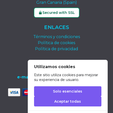
Gran Canaria (Spain)
Secured with SSL
ENLACES
Términos y condiciones
Política de cookies
Política de privacidad
CONTACTO
Utilizamos cookies
tel.:
+34 639 652 400
Este sitio utiliza cookies para mejorar
e-mail:
info@dolphin-excursions-gran-
su experiencia de usuario.
canaria.com
Solo esenciales
Aceptar todas