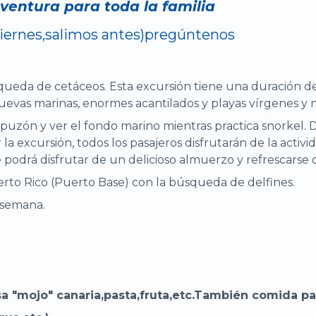
ventura para toda la familia
 viernes,salimos antes)pregúntenos
squeda de cetáceos. Esta excursión tiene una duración de
cuevas marinas, enormes acantilados y playas vírgenes y n
ón y ver el fondo marino mientras practica snorkel. Du
ar la excursión, todos los pasajeros disfrutarán de la activ
odrá disfrutar de un delicioso almuerzo y refrescarse c
to Rico (Puerto Base) con la búsqueda de delfines.
a semana.
sa "mojo" canaria,pasta,fruta,etc.También comida pa