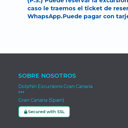
(P.S.) Puede reservar la excursió
caso le traemos el ticket de rese
WhapsApp.Puede pagar con tarjet
SOBRE NOSOTROS
Dolphin Excursions Gran Canaria
***
Gran Canaria (Spain)
Secured with SSL