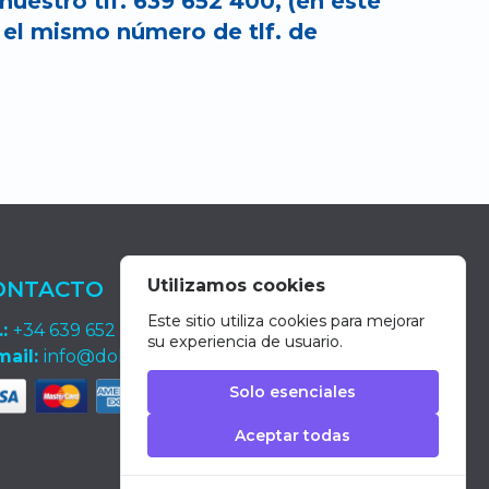
nuestro tlf. 639 652 400, (en éste
r el mismo número de tlf. de
Utilizamos cookies
ONTACTO
Este sitio utiliza cookies para mejorar
.:
+34 639 652 400
su experiencia de usuario.
mail:
info@dolphin-excursions-gran-canaria.com
Solo esenciales
Aceptar todas