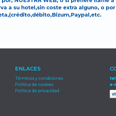
n por; NUESTRA WEB, o si prefiere llame a 
rva a su hotel,sin coste extra alguno, o po
a,(crédito,débito,Bizum,Paypal,etc.
ENLACES
C
Términos y condiciones
tel
Política de cookies
e-
Política de privacidad