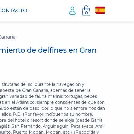
CONTACTO
0
Canaria
iento de delfines en Gran
frutarás del sol durante la navegación y
uroeste de Gran Canaria, además de tener la
gran variedad de fauna marina: tortugas, peces
nas en el Atlántico, siempre conscientes de que son
nudo están de paso, por lo que no siempre nos dan
 ellos. P.D. (Por favor, indíquenos su nombre,
e del hotel o resort donde se aloja (desde Bahía
Inglés, San Fernando, Arguineguín, Patalavaca, Anfi
Taurito, Puerto Mogán, Mogán, etc.). (Recogida y