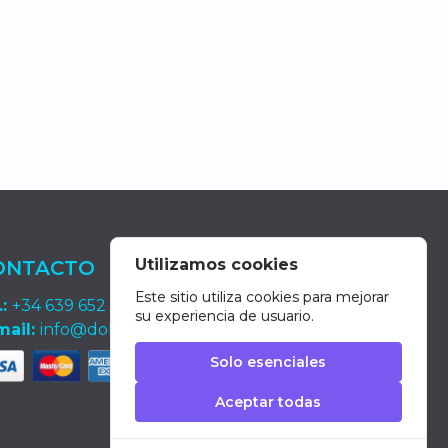
Utilizamos cookies
ONTACTO
Este sitio utiliza cookies para mejorar
.:
+34 639 652 400
su experiencia de usuario.
mail:
info@dolphin-excursions-gran-canaria.com
Solo esenciales
Aceptar todas