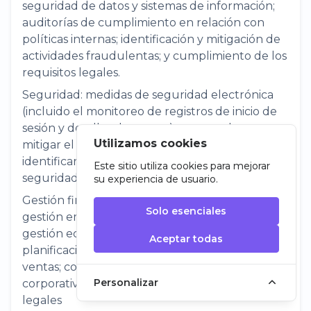
seguridad de datos y sistemas de información;
auditorías de cumplimiento en relación con
políticas internas; identificación y mitigación de
actividades fraudulentas; y cumplimiento de los
requisitos legales.
Seguridad: medidas de seguridad electrónica
(incluido el monitoreo de registros de inicio de
sesión y detalles de acceso) para ayudar a
Utilizamos cookies
mitigar el riesgo y brindar la capacidad de
identificar y rectificar un incidente de
Este sitio utiliza cookies para mejorar
seguridad.
su experiencia de usuario.
Gestión financiera: propósitos generales de
Solo esenciales
gestión empresarial y financiera, incluida la
gestión económica, financiera y administrativa;
Aceptar todas
planificación e informes; desarrollo de personal;
ventas; contabilidad; finanzas; auditoría
Personalizar
corporativa; y cumplimiento de los requisitos
legales