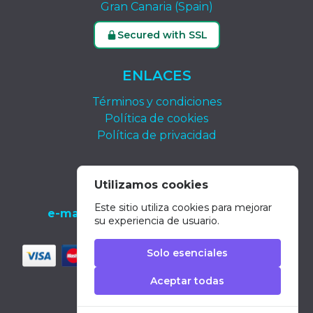
Gran Canaria (Spain)
Secured with SSL
ENLACES
Términos y condiciones
Política de cookies
Política de privacidad
CONTACTO
Utilizamos cookies
tel.:
+34 639 652 400
Este sitio utiliza cookies para mejorar
e-mail:
info@dolphin-excursions-gran-
su experiencia de usuario.
canaria.com
Solo esenciales
Aceptar todas