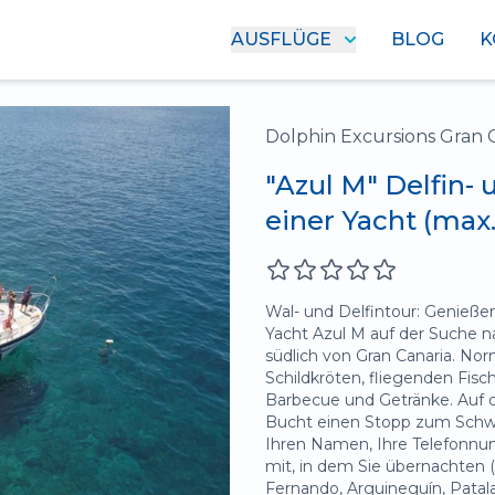
AUSFLÜGE
BLOG
K
Dolphin Excursions Gran 
"Azul M" Delfin-
einer Yacht (max
Wal- und Delfintour: Genieße
Yacht Azul M auf der Suche n
südlich von Gran Canaria. No
Schildkröten, fliegenden Fisc
Barbecue und Getränke. Auf
Bucht einen Stopp zum Schwim
Ihren Namen, Ihre Telefonn
mit, in dem Sie übernachten (z
Fernando, Arguineguín, Patalav