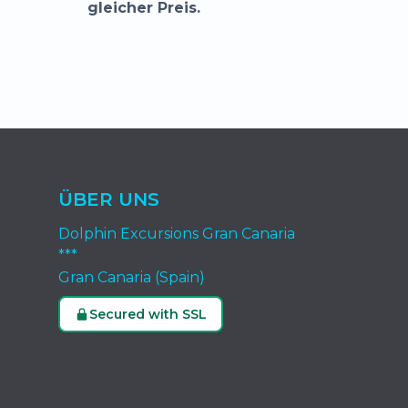
gleicher Preis.
ÜBER UNS
Dolphin Excursions Gran Canaria
***
Gran Canaria (Spain)
Secured with SSL