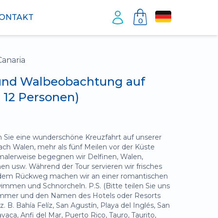
ONTAKT
0
Canaria
 und Walbeobachtung auf
. 12 Personen)
n Sie eine wunderschöne Kreuzfahrt auf unserer
ach Walen, mehr als fünf Meilen vor der Küste
rmalerweise begegnen wir Delfinen, Walen,
hen usw. Während der Tour servieren wir frisches
 dem Rückweg machen wir an einer romantischen
men und Schnorcheln. P.S. (Bitte teilen Sie uns
ummer und den Namen des Hotels oder Resorts
. B. Bahía Felíz, San Agustín, Playa del Inglés, San
aca, Anfi del Mar, Puerto Rico, Tauro, Taurito,